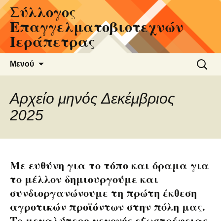
Σύλλογος
Μετάβαση
σε
Επαγγελματοβιοτεχνών
περιεχόμενο
Ιεράπετρας
Αναζήτ
Μενού
για:
Αρχείο μηνός Δεκέμβριος
2025
Με ευθύνη για το τόπο και όραμα για
το μέλλον δημιουργούμε και
συνδιοργανώνουμε τη πρώτη έκθεση
αγροτικών προϊόντων στην πόλη μας.
Το μεγαλύτερο γεγονός εξωστρέφειας