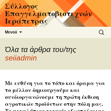
Σύλλογος
Μετάβαση
σε
Επαγγελματοβιοτεχνών
περιεχόμενο
Ιεράπετρας
Αναζήτ
Μενού
για:
Όλα τα άρθρα του/της
seiiadmin
Με ευθύνη για το τόπο και όραμα για
το μέλλον δημιουργούμε και
συνδιοργανώνουμε τη πρώτη έκθεση
αγροτικών προϊόντων στην πόλη μας.
Το μεγαλύτερο γεγονός εξωστρέφειας