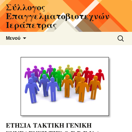
Σύλλογος
Μετάβαση
σε
Επαγγελματοβιοτεχνών
περιεχόμενο
Ιεράπετρας
Αναζήτ
Μενού
για:
ΕΤΗΣΙΑ ΤΑΚΤΙΚΗ ΓΕΝΙΚΗ