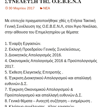
ΣΥΝΕΛΕΥΣΗ ΤΗΣ Ο.Ε.Β.Ε.Ν.Λ
30 Μαρτίου 2017
ΝΕΑ
Με επιτυχία πραγματοποιήθηκε χθές η Ετήσια Τακτική
Γενική Συνέλευση της Ο.Ε.Β.Ε.Ν.Λ, στον Άγιο Νικόλαο,
στην αίθουσα του Επιμελητηρίου με θέματα:
1. Έναρξη Εργασιών.
2. Εκλογή Προεδρείου Γενικής Συνελεύσεως.
3. Διοικητικός Απολογισμός 2016.
4. Οικονομικός Απολογισμός 2016 & Προϋπολογισμός
2017.
5. Έκθεση Ελεγκτικής Επιτροπής .
6. Έγκριση Διοικητικού Απολογισμού και απαλλαγή
ευθυνών Δ.Σ.
7. Έγκριση Οικονομικού Απολογισμού &
Προϋπολογισμού και απαλλαγή ευθυνών Δ.Σ.
8. Γενικά θέματα – Ανοιχτή συζήτηση – ενημέρωση .
9. Κλείσιμο συνέλευσης , τέλος εργασιών .